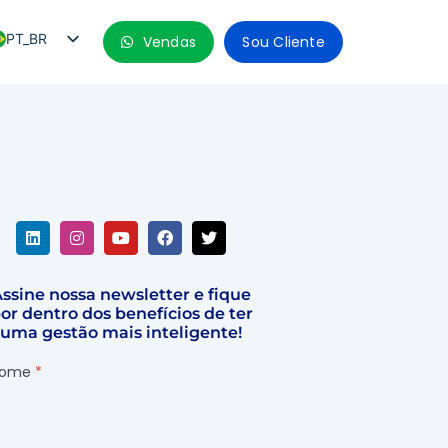
PT_BR
Vendas
Sou Cliente
EN
ES
ES_MX
so
ES_CO
ES_PE
ES_CL
ssine nossa newsletter e fique
or dentro dos benefícios de ter
uma gestão mais inteligente!
ome