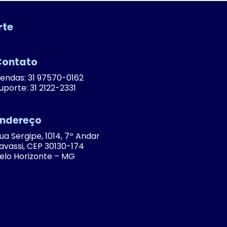
rte
Contato
endas: 31 97570-0162
uporte: 31 2122-2331
Endereço
ua Sergipe, 1014, 7º Andar
avassi, CEP 30130-174
elo Horizonte – MG