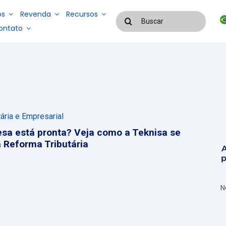
os
Revenda
Recursos
Buscar
resultados
ontato
para:
Blog
Cases De Suces
Sistemas
para
Sistemas
gestão de
para
serviços e
EAD
gestão de
mão de
ária e Empresarial
folha de
obra
pagamento
sa está pronta? Veja como a Teknisa se
terceirizada
e controle
 Reforma Tributária
de
A
frequência
p
N