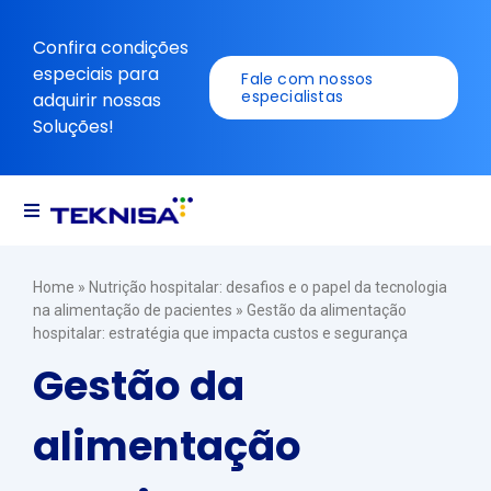
Ir
para
Confira condições
o
especiais para
Fale com nossos
conteúdo
especialistas
adquirir nossas
Soluções!
Navegação
alternada
Soluções
Home
»
Nutrição hospitalar: desafios e o papel da tecnologia
na alimentação de pacientes
»
Gestão da alimentação
hospitalar: estratégia que impacta custos e segurança
Recursos
Gestão da
alimentação