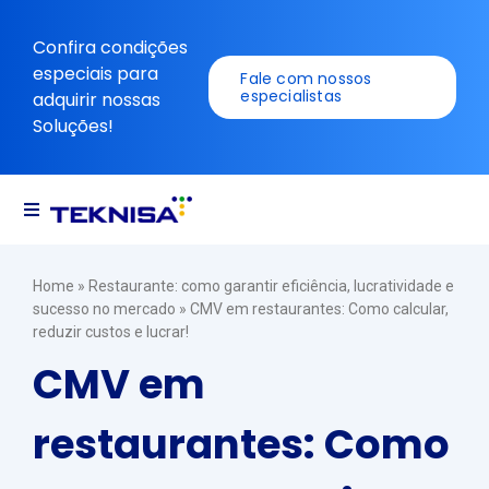
Ir
para
Confira condições
o
especiais para
Fale com nossos
conteúdo
especialistas
adquirir nossas
Soluções!
Navegação
alternada
Soluções
Home
»
Restaurante: como garantir eficiência, lucratividade e
sucesso no mercado
»
CMV em restaurantes: Como calcular,
reduzir custos e lucrar!
Recursos
CMV em
restaurantes: Como