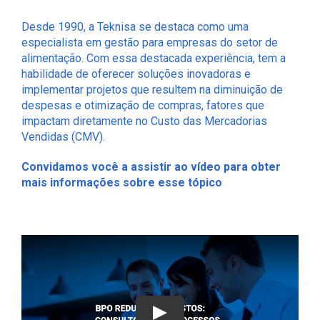
Desde 1990, a Teknisa se destaca como uma
especialista em gestão para empresas do setor de
alimentação. Com essa destacada experiência, tem a
habilidade de oferecer soluções inovadoras e
implementar projetos que resultem na diminuição de
despesas e otimização de compras, fatores que
impactam diretamente no Custo das Mercadorias
Vendidas (CMV).
Convidamos você a assistir ao vídeo para obter
mais informações sobre esse tópico
Play