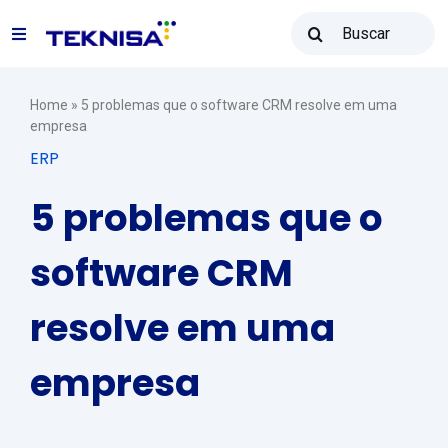
Ir
Buscar
para
Toggle
resultados
o
para:
Navigation
conteúdo
Soluções
Home
»
5 problemas que o software CRM resolve em uma
empresa
ERP
Teknisa Revenda
5 problemas que o
Recursos
software CRM
resolve em uma
Vendas: (31) 2122-2300
empresa
Contato