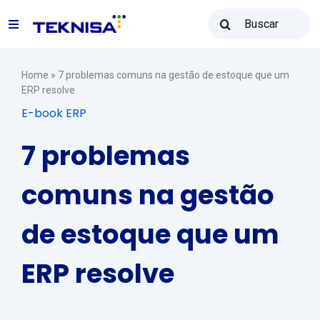
Ir
Buscar
para
Toggle
resultados
o
para:
Navigation
conteúdo
Soluções
Home
»
7 problemas comuns na gestão de estoque que um
ERP resolve
E-book ERP
Teknisa Revenda
7 problemas
Recursos
comuns na gestão
de estoque que um
Vendas: (31) 2122-2300
ERP resolve
Contato