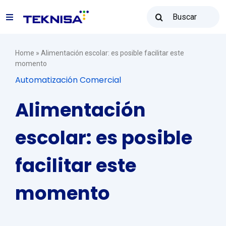
Ir
Buscar
para
Toggle
resultados
o
para:
Navigation
conteúdo
Soluções
Home
»
Alimentación escolar: es posible facilitar este
momento
Automatización Comercial
Teknisa Revenda
Alimentación
Recursos
escolar: es posible
facilitar este
Vendas: (31) 2122-2300
momento
Contato