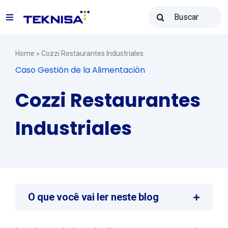
Ir
Buscar
para
Toggle
resultados
o
para:
Navigation
conteúdo
Soluções
Home
»
Cozzi Restaurantes Industriales
Caso Gestión de la Alimentación
Teknisa Revenda
Cozzi Restaurantes
Industriales
Recursos
Vendas: (31) 2122-2300
O que você vai ler neste blog
Contato