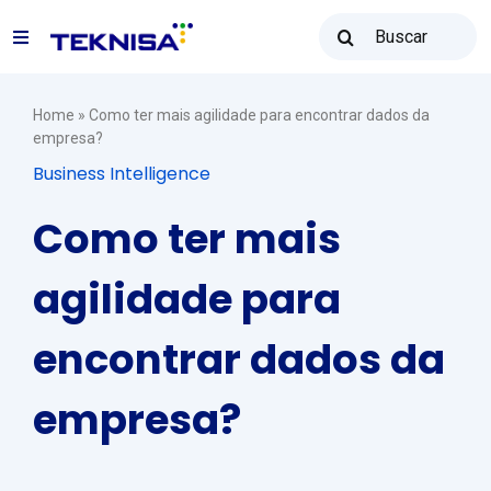
Ir
Buscar
para
Toggle
resultados
o
para:
Navigation
conteúdo
Soluções
Home
»
Como ter mais agilidade para encontrar dados da
empresa?
Business Intelligence
Teknisa Revenda
Como ter mais
Recursos
agilidade para
encontrar dados da
Vendas: (31) 2122-2300
empresa?
Contato