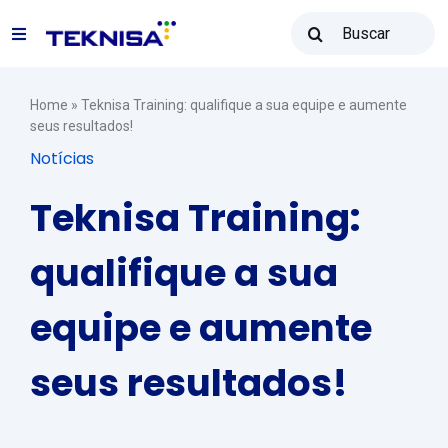
Ir
Buscar
para
Toggle
resultados
o
para:
Navigation
conteúdo
Soluções
Home
»
Teknisa Training: qualifique a sua equipe e aumente
seus resultados!
Notícias
Teknisa Revenda
Teknisa Training:
Recursos
qualifique a sua
equipe e aumente
Vendas: (31) 2122-2300
seus resultados!
Contato