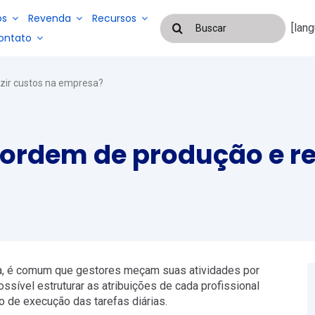
os
Revenda
Recursos
Buscar
[lan
resultados
ontato
para:
Blog
zir custos na empresa?
Cases De Suces
Sistemas
para
Sistemas
gestão de
para
ordem de produção e re
serviços e
EAD
gestão de
mão de
folha de
obra
pagamento
terceirizada
e controle
de
frequência
ia, é comum que gestores meçam suas atividades por
sível estruturar as atribuições de cada profissional
o de execução das tarefas diárias.