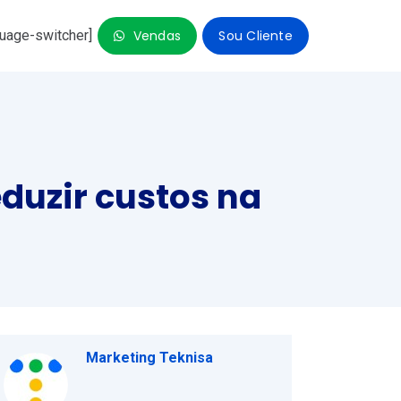
guage-switcher]
Vendas
Sou Cliente
so
duzir custos na
Marketing Teknisa