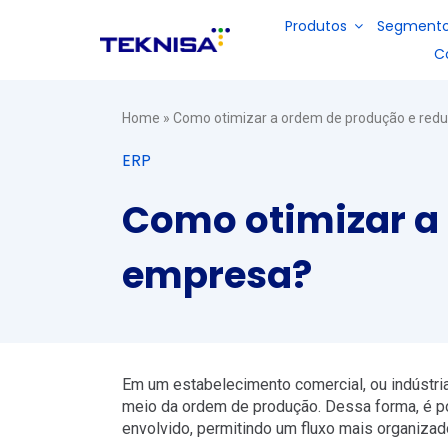
Ir
Produtos
Segment
para
C
o
conteúdo
Restaurantes e Fast Food
Sobre nós
Portal do Parceiro
Home
»
Como otimizar a ordem de produção e redu
E-books
Soluções
ERP
Refeições coletivas
Seja um revendedor
Solução
para
Solução
para
planejamento
para
gestão de
Como otimizar a 
de
Vídeos
gestão de
vendas e
cardápio,
estoque,
retaguarda
Indústrias
gestão de
financeiro,
de bares e
empresa?
estoque,
fiscal e
restaurantes
fiscal e
produção
financeiro
de
DP e folha de pagamento
indústrias
Em um estabelecimento comercial, ou indústr
Serviços terceirizados
meio da ordem de produção. Dessa forma, é pos
envolvido, permitindo um fluxo mais organizad