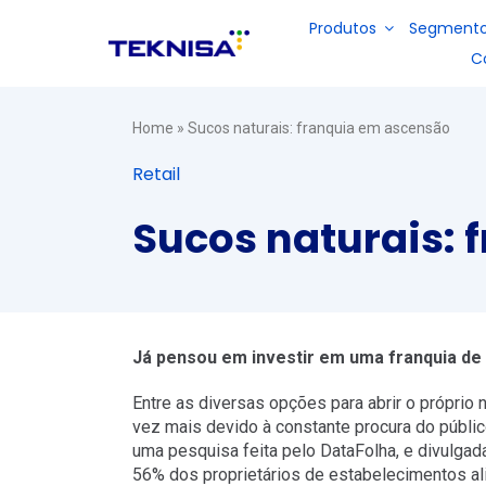
Ir
Produtos
Segment
para
C
o
conteúdo
Restaurantes e Fast Food
Sobre nós
Portal do Parceiro
Home
»
Sucos naturais: franquia em ascensão
E-books
Soluções
Retail
Refeições coletivas
Seja um revendedor
Solução
para
Solução
para
planejamento
para
gestão de
Sucos naturais:
de
Vídeos
gestão de
vendas e
cardápio,
estoque,
retaguarda
Indústrias
gestão de
financeiro,
de bares e
estoque,
fiscal e
restaurantes
fiscal e
produção
financeiro
de
DP e folha de pagamento
indústrias
Já pensou em investir em uma franquia de
Entre as diversas opções para abrir o própri
vez mais devido à constante procura do públi
Serviços terceirizados
uma pesquisa feita pelo DataFolha, e divulgad
56% dos proprietários de estabelecimentos al