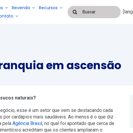
os
Revenda
Recursos
Buscar
[lan
resultados
ontato
para:
Blog
Cases De Suces
Sistemas
para
Sistemas
gestão de
para
 franquia em ascensão
serviços e
EAD
gestão de
mão de
folha de
obra
pagamento
terceirizada
e controle
de
frequência
 sucos naturais?
o negócio, esse é um setor que vem se destacando cada
co por cardápios mais saudáveis. Ao menos é o que diz
a pela
Agência Brasil
, no qual foi apontado que cerca de
imentícios acreditam que os clientes ampliaram o