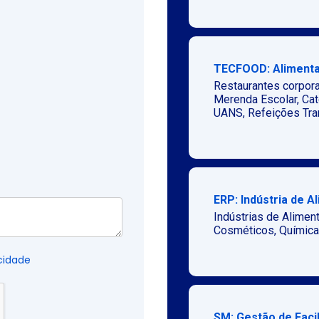
TECFOOD: Alimenta
Restaurantes corpora
Merenda Escolar, Cat
UANS, Refeições Tran
ERP: Indústria de A
Indústrias de Alimen
Cosméticos, Química
cidade
SM: Gestão de Facil