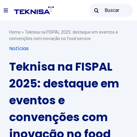
Ir
Buscar
para
Toggle
resultados
o
para:
Navigation
conteúdo
Soluções
Home
»
Teknisa na FISPAL 2025: destaque em eventos e
convenções com inovação no food service
Notícias
Teknisa Revenda
Teknisa na FISPAL
Recursos
2025: destaque em
eventos e
Vendas: (31) 2122-2300
convenções com
Contato
inovação no food