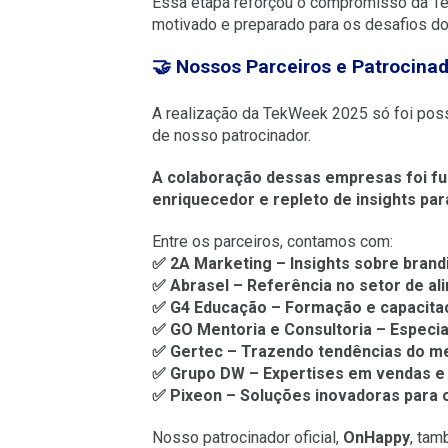
Essa etapa reforçou o compromisso da T
motivado e preparado para os desafios d
🤝 Nossos Parceiros e Patrocina
A realização da TekWeek 2025 só foi poss
de nosso patrocinador.
A colaboração dessas empresas foi f
enriquecedor e repleto de insights par
Entre os parceiros, contamos com:
✅ 2A Marketing – Insights sobre brandi
✅ Abrasel – Referência no setor de ali
✅ G4 Educação – Formação e capacitaç
✅ GO Mentoria e Consultoria – Especia
✅ Gertec – Trazendo tendências do me
✅ Grupo DW – Expertises em vendas e 
✅ Pixeon – Soluções inovadoras para o
Nosso patrocinador oficial,
OnHappy
, tam