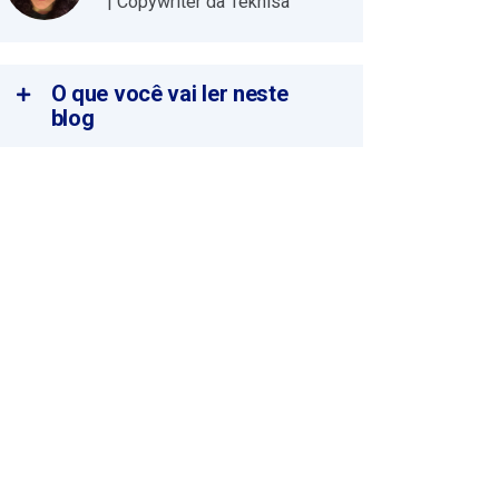
| Copywriter da Teknisa
O que você vai ler neste
blog