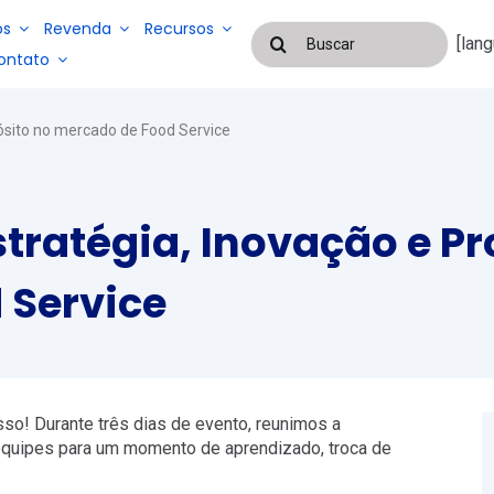
os
Revenda
Recursos
Buscar
[lan
resultados
ontato
para:
Blog
ósito no mercado de Food Service
Cases De Suces
Sistemas
para
Sistemas
gestão de
para
tratégia, Inovação e Pr
serviços e
EAD
gestão de
mão de
folha de
obra
pagamento
 Service
terceirizada
e controle
de
frequência
so! Durante três dias de evento, reunimos a
equipes para um momento de aprendizado, troca de