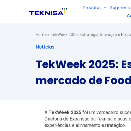
Ir
Produtos
Segment
para
C
o
conteúdo
Restaurantes e Fast Food
Sobre nós
Portal do Parceiro
Home
»
TekWeek 2025: Estratégia, Inovação e Prop
E-books
Soluções
Notícias
Refeições coletivas
Seja um revendedor
Solução
para
Solução
para
planejamento
para
gestão de
TekWeek 2025: Es
de
Vídeos
gestão de
vendas e
cardápio,
estoque,
retaguarda
Indústrias
gestão de
financeiro,
de bares e
mercado de Food
estoque,
fiscal e
restaurantes
fiscal e
produção
financeiro
de
DP e folha de pagamento
indústrias
A
TekWeek 2025
foi um verdadeiro suces
Serviços terceirizados
Diretoria de Expansão da Teknisa e suas 
experiências e alinhamento estratégico.