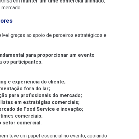
eknisa em
manter um time comercial alinhado
,
o mercado.
dores
ível graças ao apoio de parceiros estratégicos e
undamental para proporcionar um evento
a os participantes.
ng e experiência do cliente;
mentação fora do lar;
ão para profissionais do mercado;
listas em estratégias comerciais;
rcado de Food Service e inovação;
times comerciais;
 setor comercial.
bém teve um papel essencial no evento, apoiando