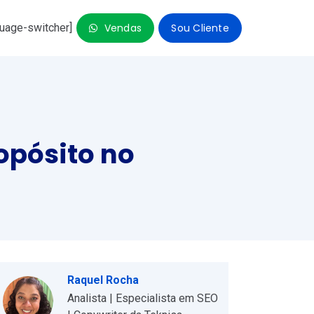
guage-switcher]
Vendas
Sou Cliente
so
opósito no
Raquel Rocha
Analista | Especialista em SEO