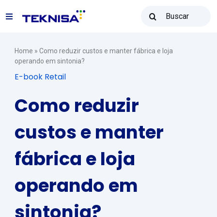
Ir
Buscar
para
Toggle
resultados
o
para:
Navigation
conteúdo
Soluções
Home
»
Como reduzir custos e manter fábrica e loja
operando em sintonia?
E-book Retail
Teknisa Revenda
Como reduzir
Recursos
custos e manter
fábrica e loja
Vendas: (31) 2122-2300
operando em
Contato
sintonia?