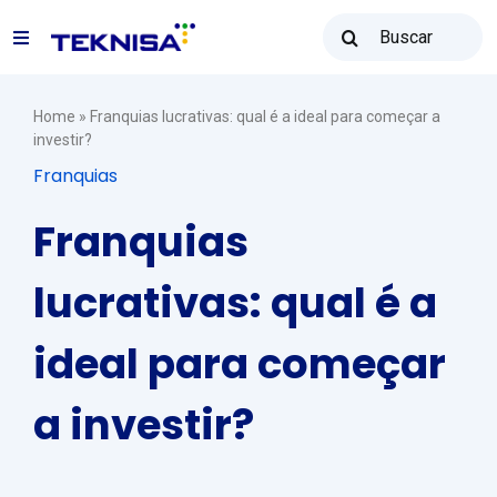
Ir
Buscar
para
Toggle
resultados
o
para:
Navigation
conteúdo
Soluções
Home
»
Franquias lucrativas: qual é a ideal para começar a
investir?
Franquias
Teknisa Revenda
Franquias
Recursos
lucrativas: qual é a
ideal para começar
Vendas: (31) 2122-2300
a investir?
Contato