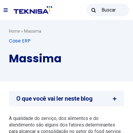
Ir
Buscar
para
Toggle
resultados
o
para:
Navigation
conteúdo
Soluções
Home
»
Massima
Case ERP
Teknisa Revenda
Massima
Recursos
Vendas: (31) 2122-2300
O que você vai ler neste blog
Contato
A qualidade do serviço, dos alimentos e do
atendimento são alguns dos fatores determinantes
para alcançar a consolidação no setor do food service.