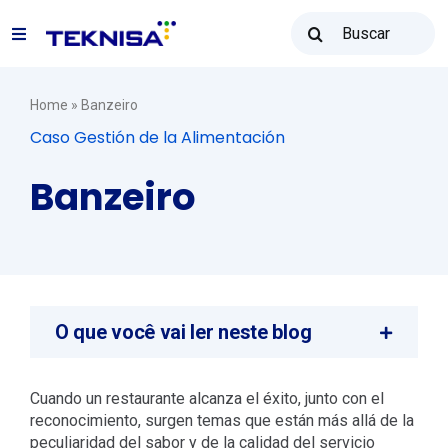
Ir
Buscar
para
Toggle
resultados
o
para:
Navigation
conteúdo
Soluções
Home
»
Banzeiro
Caso Gestión de la Alimentación
Teknisa Revenda
Banzeiro
Recursos
Vendas: (31) 2122-2300
O que você vai ler neste blog
Contato
Cuando un restaurante alcanza el éxito, junto con el
reconocimiento, surgen temas que están más allá de la
peculiaridad del sabor y de la calidad del servicio