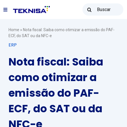
Ir
Buscar
para
Toggle
resultados
o
para:
Navigation
conteúdo
Soluções
Home
»
Nota fiscal: Saiba como otimizar a emissão do PAF-
ECF, do SAT ou da NFC-e
ERP
Teknisa Revenda
Nota fiscal: Saiba
Recursos
como otimizar a
emissão do PAF-
Vendas: (31) 2122-2300
ECF, do SAT ou da
Contato
NFC-e