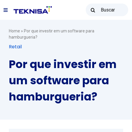
Ir
Buscar
para
Toggle
resultados
o
para:
Navigation
conteúdo
Soluções
Home
»
Por que investir em um software para
hamburgueria?
Retail
Teknisa Revenda
Por que investir em
Recursos
um software para
hamburgueria?
Vendas: (31) 2122-2300
Contato