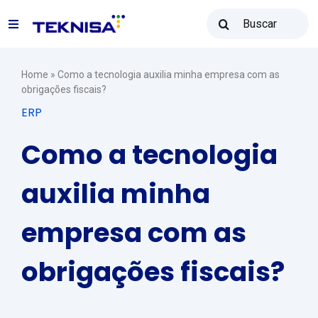
Ir
Buscar
para
Toggle
resultados
o
para:
Navigation
conteúdo
Soluções
Home
»
Como a tecnologia auxilia minha empresa com as
obrigações fiscais?
ERP
Teknisa Revenda
Como a tecnologia
Recursos
auxilia minha
empresa com as
Vendas: (31) 2122-2300
obrigações fiscais?
Contato