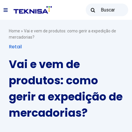
Ir
Buscar
para
Toggle
resultados
o
para:
Navigation
conteúdo
Soluções
Home
»
Vai e vem de produtos: como gerir a expedição de
mercadorias?
Retail
Teknisa Revenda
Vai e vem de
Recursos
produtos: como
gerir a expedição de
Vendas: (31) 2122-2300
mercadorias?
Contato