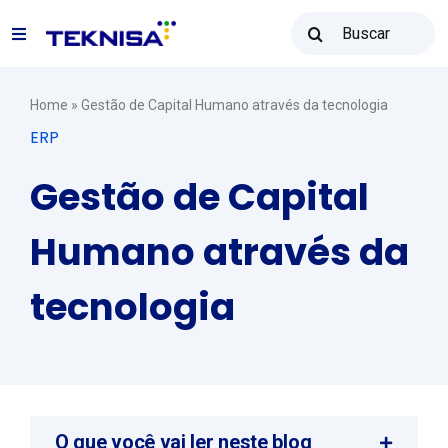
Ir
Buscar
para
Toggle
resultados
o
para:
Navigation
conteúdo
Soluções
Home
»
Gestão de Capital Humano através da tecnologia
ERP
Teknisa Revenda
Gestão de Capital
Humano através da
Recursos
tecnologia
Vendas: (31) 2122-2300
Contato
O que você vai ler neste blog