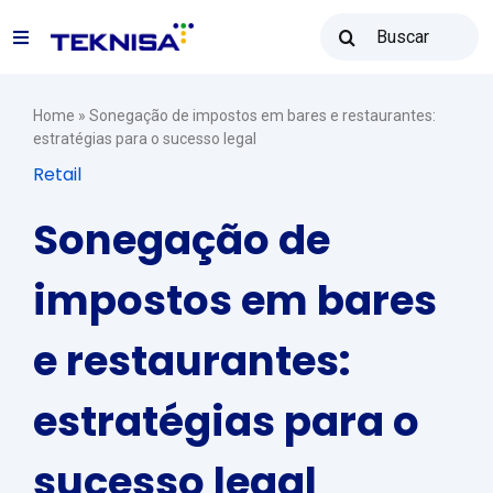
Ir
Buscar
para
Toggle
resultados
o
para:
Navigation
conteúdo
Soluções
Home
»
Sonegação de impostos em bares e restaurantes:
estratégias para o sucesso legal
Retail
Teknisa Revenda
Sonegação de
Recursos
impostos em bares
e restaurantes:
Vendas: (31) 2122-2300
estratégias para o
Contato
sucesso legal