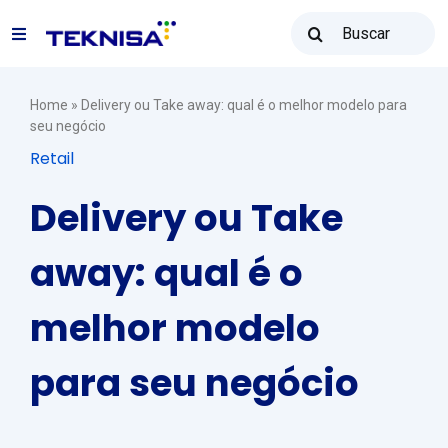
Ir
Buscar
para
Toggle
resultados
o
para:
Navigation
conteúdo
Soluções
Home
»
Delivery ou Take away: qual é o melhor modelo para
seu negócio
Retail
Teknisa Revenda
Delivery ou Take
Recursos
away: qual é o
melhor modelo
Vendas: (31) 2122-2300
para seu negócio
Contato