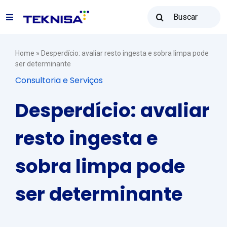
Ir
Buscar
para
Toggle
resultados
o
para:
Navigation
conteúdo
Soluções
Home
»
Desperdício: avaliar resto ingesta e sobra limpa pode
ser determinante
Consultoria e Serviços
Teknisa Revenda
Desperdício: avaliar
Recursos
resto ingesta e
sobra limpa pode
Vendas: (31) 2122-2300
ser determinante
Contato