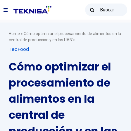
Ir
Buscar
para
Toggle
resultados
o
para:
Navigation
conteúdo
Soluções
Home
»
Cómo optimizar el procesamiento de alimentos en la
central de producción y en las UAN´s
TecFood
Teknisa Revenda
Cómo optimizar el
Recursos
procesamiento de
Vendas: (31) 2122-2300
alimentos en la
central de
Contato